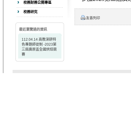
校務財務公開專區
校務研究
友善列印
最近瀏覽過的資訊
112.04.14 高教深耕特
色專題師徒制 -2023第
三屆廣原盃全國烘焙競
賽