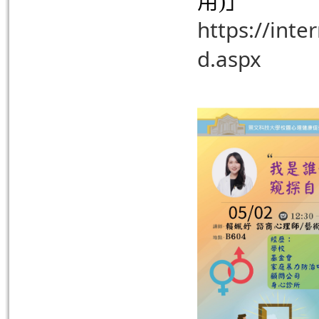
用)」
https://int
d.aspx