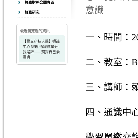
校務財務公開專區
意識
校務研究
最近瀏覽過的資訊
一
、
時間：2024
【景文科技大學】通識
中心 辦理 通識微學分-
我是誰——窺探自己潛
意識
二
、
教室：B6
三
、
講師：賴
四
、
通識中心
學習單繳交