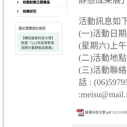
靜態成果展
校務財務公開專區
校務研究
活動訊息如下
最近瀏覽過的資訊
(一)活動日期:
【轉知遠東科技大學】
辦理「112年高等教育
(星期六)上午
深耕計畫靜態成果展」
(二)活動地
(三)活動聯
話 : (06)5979
:
meisu@mail.
遠東科技大學.pdf
192.03KB