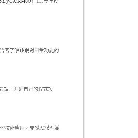
//bit.ly/3AiRM0O
）113學年度
學習者了解睡眠對日常功能的
，強調「貼近自己的程式設
習技術應用，開發AI模型並