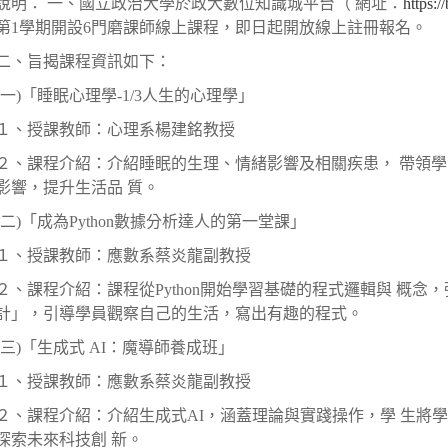
說明： 一、
國立政治大學
於政大數位知識城平台（ 網址：
https:
第1學期開設6門磨課師線上課程，即日起開放線上註冊報名。
二、旨揭課程資訊如下：
(一)「睡眠心理學-1/3人生的心理學」
１、授課教師：心理系楊建銘教授
２、課程介紹：介紹睡眠的生理、情緒影響及相關疾患， 帶領
影響，提升生活品 質。
(二)「成為Python數據分析達人的第一堂課」
１、授課教師：應數系蔡炎龍副教授
２、課程介紹：課程從Python開始學習基礎的程式邏輯與 概念
計」，引導學員觀察自己的生活，寫出有趣的程式。
(三)「生成式 AI：魔導師養成班」
１、授課教師：應數系蔡炎龍副教授
２、課程介紹：介紹生成式AI，涵蓋理論與實踐操作，學 生將學
探索未來科技創 新。