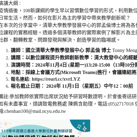
演講大綱 :
疫情過後，108新課綱的學生早以習慣數位學習的形式，利用數
日常生活。然而，如何在影片為主的學習中帶來教學創新呢？
在本次的分享當中，清華大學教學發展中心的郭孟倫博士將為各
位課程的實務經驗。透過多個清華教師的實際案例了解影片為主
社群、翻轉教室、問題發現與解決、創造學習的臨場感。
講師：國立清華大學教學發展中心 郭孟倫 博士
Tonny Meng
講題：以數位課程提升教師創新教學：清大教發中心的經
演講時間：2024年11月4日 (星期一)13:20-15:00（13時
地點：採線上會議方式(Microsoft Teams)進行，會議連
https://reurl.cc/xvrLYZ
報名連結:
報名截止日期：
2024年
11月1日（星期五）中午12：00前
備註:參加教師依實際出席狀況給予研習時數證明，於會後寄送
如有未盡事宜，煩請致電教務處 陳姵含助理，電話:(05)2717018 
箱:chenhan100@mail.ncyu.edu.tw