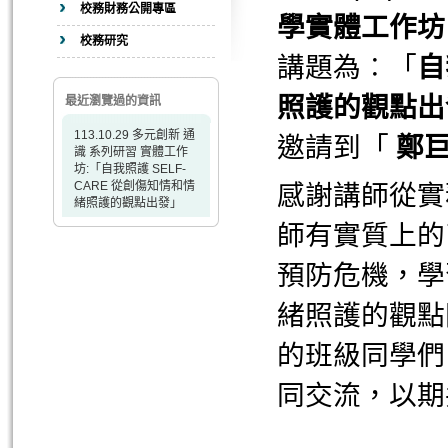
校務財務公開專區
學
實體
工作坊
校務研究
講題為︰「
自
照護的觀點出
最近瀏覽過的資訊
邀請到「
鄭
113.10.29 多元創新 通
識 系列研習 實體工作
坊:「自我照護 SELF-
感謝講師從實
CARE 從創傷知情和情
緒照護的觀點出發」
師有實質上
預防危機，學
緒照護的觀點
的班級同學們
同交流，以期