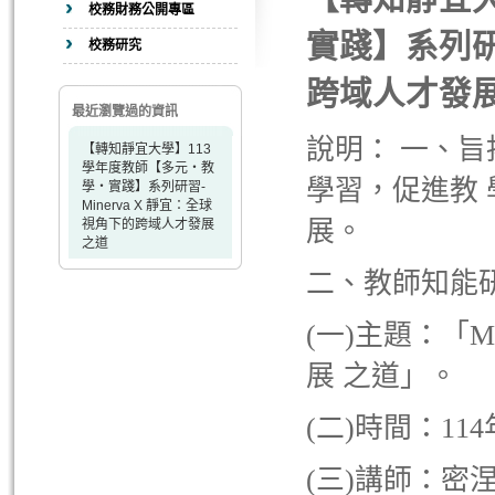
校務財務公開專區
實踐】系列研習
校務研究
跨域人才發
最近瀏覽過的資訊
說明： 一、
【轉知靜宜大學】113
學年度教師【多元‧教
學習，促進教
學‧實踐】系列研習-
Minerva X 靜宜：全球
展。
視角下的跨域人才發展
之道
二、教師知能
(一)主題：「M
展 之道」。
(二)時間：11
(三)講師：密涅瓦