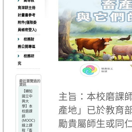
高等教
育深耕主冊
計畫書參考
附件(僅限委
員帳密登入)
校務財
務公開專區
校務研
究
最近瀏覽過的
資訊
【轉知
主旨：本校磨課師
國立中
興大
學】本
產地」已於教育
校磨課
師
(MOOC)
勵貴屬師生或同
線上課
程「畜