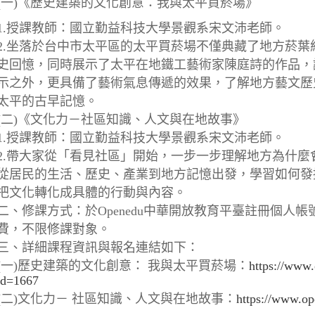
(一)《歷史建築的文化創意：我與太平買菸場》
1.授課教師：國立勤益科技大學景觀系宋文沛老師。
2.坐落於台中市太平區的太平買菸場不僅典藏了地方菸葉
史回憶，同時展示了太平在地鐵工藝術家陳庭詩的作品，
示之外，更具備了藝術氣息傳遞的效果，了解地方藝文歷
太平的古早記憶。
(二)《文化力－社區知識、人文與在地故事》
1.授課教師：國立勤益科技大學景觀系宋文沛老師。
2.帶大家從「看見社區」開始，一步一步理解地方為什麼
從居民的生活、歷史、產業到地方記憶出發，學習如何發
把文化轉化成具體的行動與內容。
二、修課方式：於Openedu中華開放教育平臺註冊個人
費，不限修課對象。
三、詳細課程資訊與報名連結如下：
(一)歷史建築的文化創意： 我與太平買菸場：
https://www
id=1667
(二)文化力－ 社區知識、人文與在地故事：
https://www.op