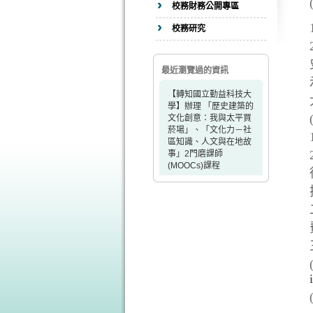
校務財務公開專區
校務研究
最近瀏覽過的資訊
【轉知國立勤益科技大
學】辦理 「歷史建築的
文化創意：我與太平買
菸場」、「文化力－社
區知識、人文與在地故
事」2門磨課師
(MOOCs)課程