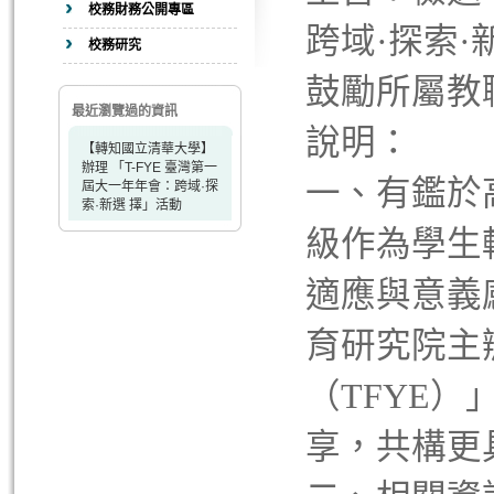
校務財務公開專區
跨域·探索
校務研究
鼓勵所屬教
最近瀏覽過的資訊
說明：
【轉知國立清華大學】
辦理 「T-FYE 臺灣第一
一、有鑑於
屆大一年年會：跨域·探
索·新選 擇」活動
級作為學生
適應與意義
育研究院主
（TFYE
享，共構更