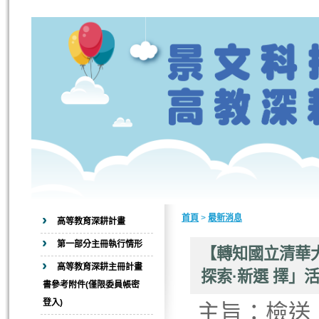
首頁
>
最新消息
高等教育深耕計畫
第一部分主冊執行情形
【轉知國立清華大
高等教育深耕主冊計畫
探索·新選 擇」
書參考附件(僅限委員帳密
登入)
主旨：檢送「