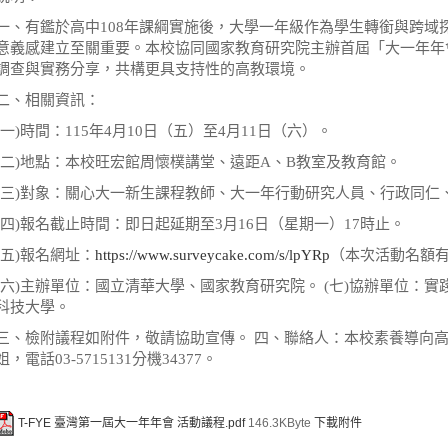
一、有鑑於高中108年課綱實施後，大學一年級作為學生轉銜與跨域
意義感建立至關重要。本校協同國家教育研究院主辦首屆「大一年年會
調查與實務分享，共構更具支持性的高教環境。
二、相關資訊：
(一)時間：115年4月10日（五）至4月11日（六）。
(二)地點：本校旺宏館周懷樸講堂、遠距A、B教室及教育館。
(三)對象：關心大一新生課程教師、大一年行動研究人員、行政同仁
(四)報名截止時間：即日起延期至3月16日（星期一）17時止。
(五)報名網址：
https://www.surveycake.com/s/lpYRp
（本次活動名額
(六)主辦單位：國立清華大學、國家教育研究院。 (七)協辦單位：
科技大學。
三、檢附議程如附件，敬請協助宣傳。 四、聯絡人：本校素養導向
姐，電話03-5715131分機34377。
T-FYE 臺灣第一屆大一年年會 活動議程.pdf
146.3KByte
下載附件