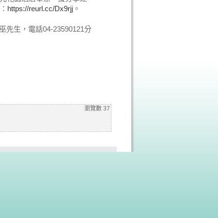
址：
https://reurl.cc/Dx9rjj
。
先生，電話04-23590121分
瀏覽數
37