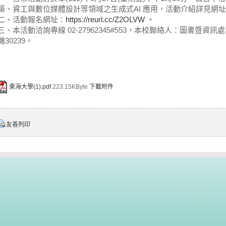
築、資工與數位媒體設計等領域之生成式AI 應用，活動介紹詳見網
二、活動報名網址：
https://reurl.cc/Z2OLVW
。
三、本活動洽詢專線 02-27962345#553，本校聯絡人：圖書暨資訊處巫
機30239。
東海大學(1).pdf
223.15KByte
下載附件
友善列印