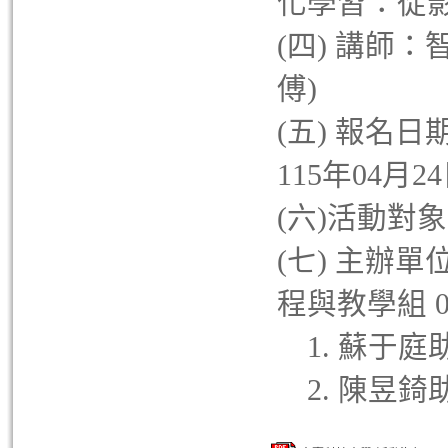
化學習：從影
(四) 講師
傅)
(五) 報名日
115年04月
(六)活動對
(七) 主辦
程與教學組 06-
1. 蘇于庭助理：
2. 陳昱錡助理：