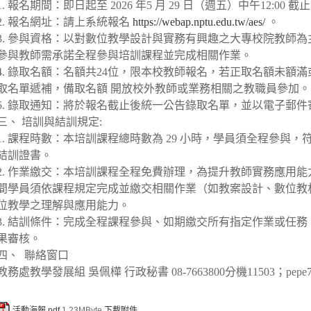
1. 報名期間：即日起至 2026 年5 月 29 日（週五）中午12:0
2. 報名網址：請上系統報名
https://webap.nptu.edu.tw/aes/
。
3. 參與資格：以對數位教學設計與實務有興趣之大專校院教師
參與教師需承諾全程參與培訓課程並完成相關作業。
4. 錄取名額：名額共24位，限本校教師報名，若正取名額未額
取名單遞補，備取名額 開放校外教師或業務相關之教職員參加。
5. 錄取通知：將於報名截止後統一公告錄取名單，並以電子郵
三、 培訓與結訓規定:
1. 課程時數：本培訓課程總時數為 29 小時，學員須全程參與
結訓證書。
2. 作業繳交：本培訓課程全程免費辦理，為提升教師實務應用
間學員須依課程規定完成並繳交相關作業（如教案設計、數位教
位教學之理解與應用能力。
3. 結訓條件：完成全程課程參與、如期繳交所有指定作業或任
果審核。
四、 聯絡窗口
教務處教學發展組 吳佩樺 行政秘書 08-7663800分機11503；pepe7077@m
活動海報.pdf
1.23MByte
下載附件