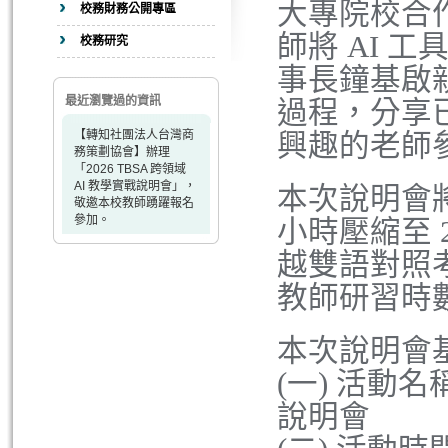
大專院校合
校務財務公開專區
師將 AI 
校務研究
事長鐘基啟
最近瀏覽過的資訊
過程，分享
【轉知社團法人台灣商
興趣的老師
務策劃協會】辦理
「2026 TBSA 跨領域
AI 教學實戰說明會」，
本次說明會將
敬邀本校教師踴躍報名
參加。
小時壓縮至 
越雙語對照
教師研習時
本次說明會
(一) 活動名
說明會